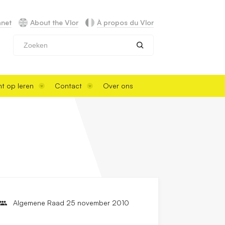
anet
About the Vlor
À propos du Vlor
Zoeken
t op leren
Contact
Over ons
Algemene Raad 25 november 2010