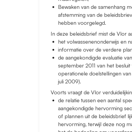
Bewaken van de samenhang met
afstemming van de beleidsbrie
hebben voorgelegd.
In deze beleidsbrief mist de Vlor 
het volwassenenonderwijs en n
informatie over de verdere pl
de aangekondigde evaluatie van
september 2011 van het beslui
operationele doelstellingen van
juli 2009).
Voorts vraagt de Vlor verduidelijki
de relatie tussen een aantal sp
aangekondigde hervorming secu
of plannen uit de beleidsbrief l
hervorming, terwijl deze nog maa
het de bedoeling om voorafname