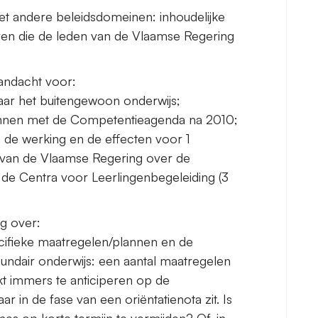
 andere beleidsdomeinen: inhoudelijke
ven die de leden van de Vlaamse Regering
aandacht voor:
aar het buitengewoon onderwijs;
annen met de Competentieagenda na 2010;
 de werking en de effecten voor 1
t van de Vlaamse Regering over de
 de Centra voor Leerlingenbegeleiding (3
ng over:
ecifieke maatregelen/plannen en de
ndair onderwijs: een aantal maatregelen
ijkt immers te anticiperen op de
r in de fase van een oriëntatienota zit. Is
s op korte termijn te vermijden? Of, in