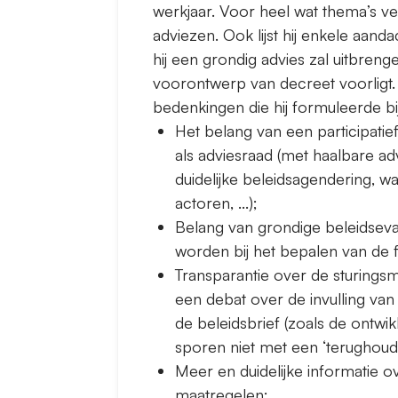
werkjaar. Voor heel wat thema’s ve
adviezen. Ook lijst hij enkele aa
hij een grondig advies zal uitbre
voorontwerp van decreet voorligt.
bedenkingen die hij formuleerde b
Het belang van een participatie
als adviesraad (met haalbare adv
duidelijke beleidsagendering, w
actoren, ...);
Belang van grondige beleidseva
worden bij het bepalen van de 
Transparantie over de sturing
een debat over de invulling van 
de beleidsbrief (zoals de ontwik
sporen niet met een ‘terughoud
Meer en duidelijke informatie o
maatregelen;