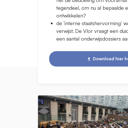
tegendeel, om nu al bepaalde el
ontwikkelen?
de ‘interne staatshervorming’ w
verwijst. De Vlor vraagt een du
een aantal onderwijsdossiers a
Download hier he