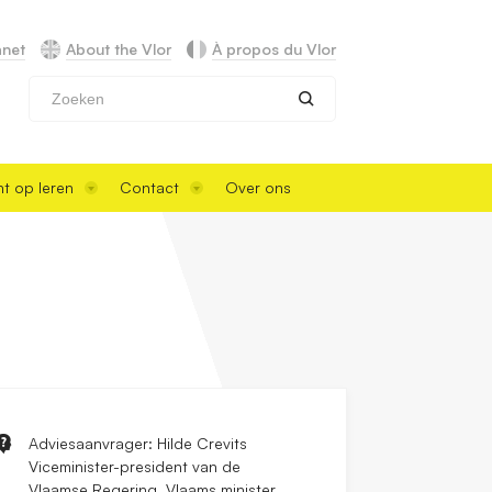
anet
About the Vlor
À propos du Vlor
Zoeken
t op leren
Contact
Over ons
Adviesaanvrager: Hilde Crevits
Viceminister-president van de
Vlaamse Regering, Vlaams minister