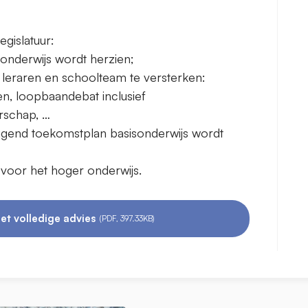
egislatuur:
htonderwijs wordt herzien;
leraren en schoolteam te versterken:
en, loopbaandebat inclusief
erschap, …
tijgend toekomstplan basisonderwijs wordt
 voor het hoger onderwijs.
et volledige advies
(PDF, 397.33KB)