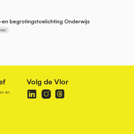
-en begrotingstoelichting Onderwijs
ies
ef
Volg de Vlor
en en