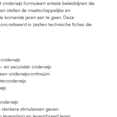
t onderwijs formuleert enkele beleidslijnen die
ten stellen de maatschappelijke en
de komende jaren aan te gaan. Deze
concretiseerd in zestien technische fiches die
:
 onderwijs
s- en secundair onderwijs
 een onderwijscontinuüm
uteronderwijs
ijs
onderwijs
s sterkere stimulansen geven
 levenslang en levensbreed leren