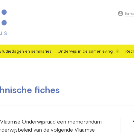
Extr
Studiedagen en seminaries
Onderwijs in de samenleving
Rech
nische fiches
e Vlaamse Onderwijsraad een memorandum
nderwijsbeleid van de volgende Vlaamse