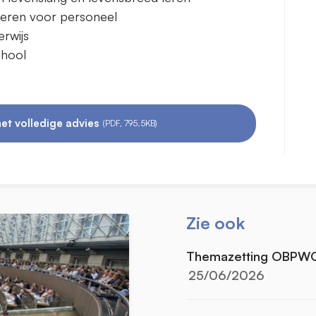
 leren voor personeel
erwijs
chool
et volledige advies
(PDF, 795.5KB)
Zie ook
Themazetting OBPW
25/06/2026