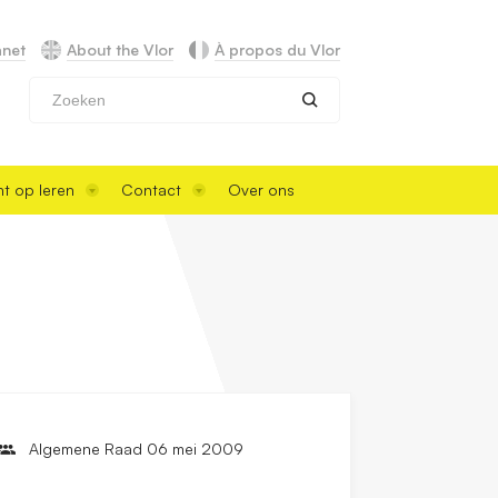
anet
About the Vlor
À propos du Vlor
Zoeken
t op leren
Contact
Over ons
Algemene Raad 06 mei 2009