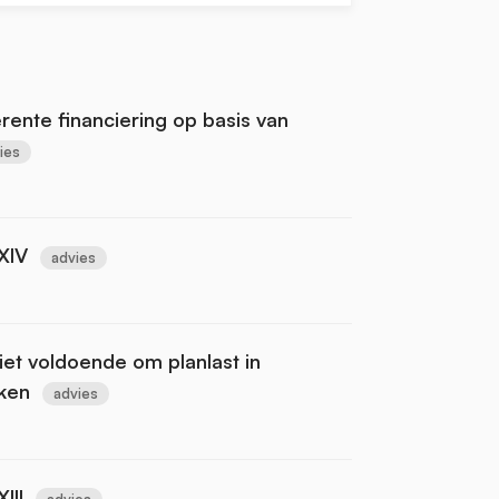
ente financiering op basis van
ies
XIV
advies
iet voldoende om planlast in
ken
advies
III
advies