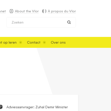
anet
About the Vlor
À propos du Vlor
Zoeken
t op leren
Contact
Over ons
Adviesaanvrager: Zuhal Demir Minister