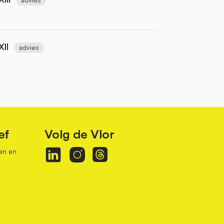
II
advies
ef
Volg de Vlor
en en