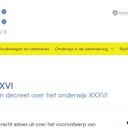
Extr
Studiedagen en seminaries
Onderwijs in de samenleving
Rech
XVI
an decreet over het onderwijs XXXVI
racht advies uit over het voorontwerp van