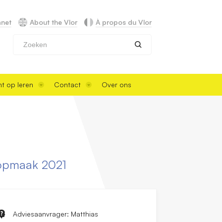
anet
About the Vlor
À propos du Vlor
Zoeken
t op leren
Contact
Over ons
sopmaak 2021
Adviesaanvrager: Matthias