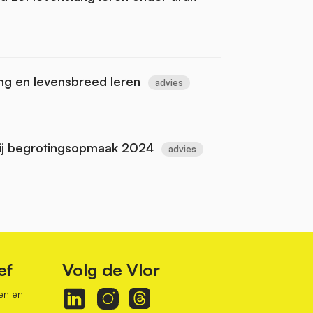
ang en levensbreed leren
advies
j begrotingsopmaak 2024
advies
ef
Volg de Vlor
en en