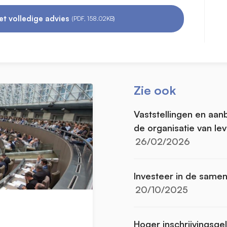
t volledige advies
(PDF, 158.02KB)
Zie ook
Vaststellingen en aan
de organisatie van l
26/02/2026
Investeer in de same
20/10/2025
Hoger inschrijvingsge