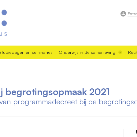
Extr
Studiedagen en seminaries
Onderwijs in de samenleving
Rech
j begrotingsopmaak 2021
 van programmadecreet bij de begroting