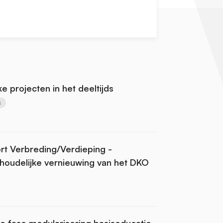
ke projecten in het deeltijds
s
rt Verbreding/Verdieping -
nhoudelijke vernieuwing van het DKO
e fase modularisering basiseducatie