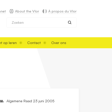
anet
About the Vlor
À propos du Vlor
Zoeken
t op leren
Contact
Over ons
Algemene Raad 23 juni 2005