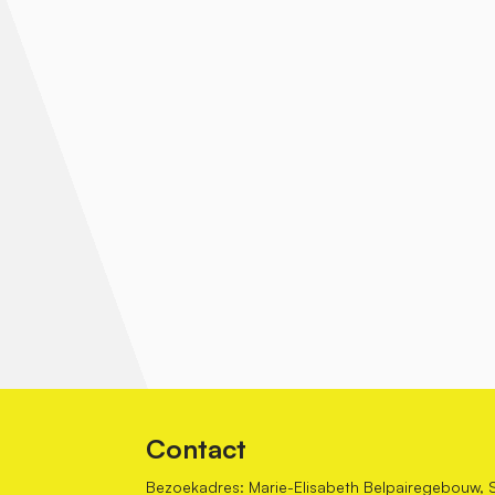
Contact
Bezoekadres: Marie-Elisabeth Belpairegebouw, 