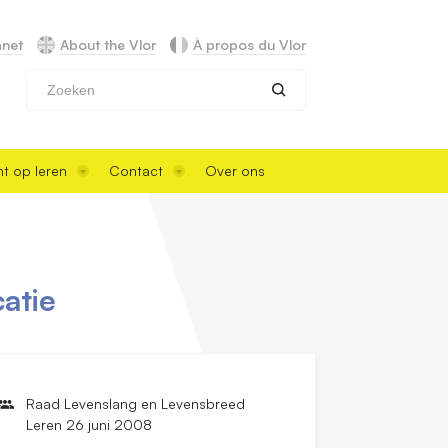
anet
About the Vlor
À propos du Vlor
Zoeken
t op leren
Contact
Over ons
atie
Raad Levenslang en Levensbreed
Leren 26 juni 2008