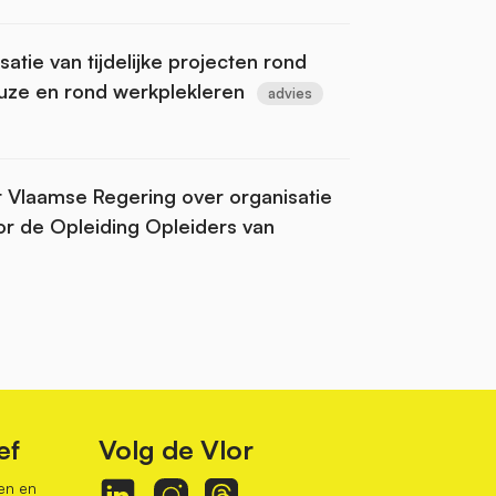
atie van tijdelijke projecten rond
uze en rond werkplekleren
advies
t Vlaamse Regering over organisatie
oor de Opleiding Opleiders van
ef
Volg de Vlor
en en