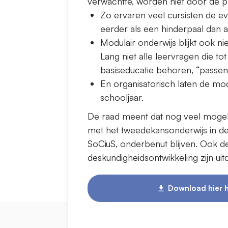
verwachtte, worden niet door de pr
Zo ervaren veel cursisten de ev
eerder als een hinderpaal dan a
Modulair onderwijs blijkt ook niet
Lang niet alle leervragen die t
basiseducatie behoren, “passen
En organisatorisch laten de modu
schooljaar.
De raad meent dat nog veel mogel
met het tweedekansonderwijs in 
SoCiuS, onderbenut blijven. Ook 
deskundigheidsontwikkeling zijn ui
Download hier h