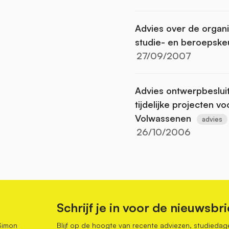
Advies over de organis
studie- en beroepske
27/09/2007
Advies ontwerpbeslui
tijdelijke projecten v
Volwassenen
advies
26/10/2006
Schrijf je in voor de nieuwsbri
Simon
Blijf op de hoogte van recente adviezen, studiedag