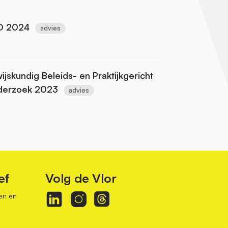
O 2024
advies
skundig Beleids- en Praktijkgericht
derzoek 2023
advies
ef
Volg de Vlor
en en