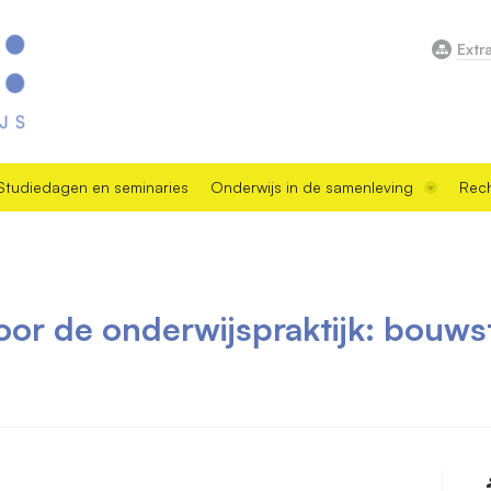
Extr
Studiedagen en seminaries
Onderwijs in de samenleving
Rech
oor de onderwijspraktijk: bouw