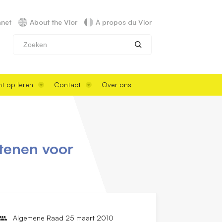
anet
About the Vlor
À propos du Vlor
Zoeken
t op leren
Contact
Over ons
stenen voor
Algemene Raad 25 maart 2010