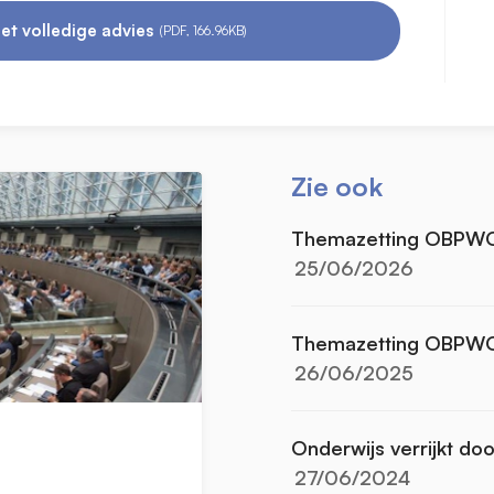
et volledige advies
(PDF, 166.96KB)
Zie ook
Themazetting OBPW
25/06/2026
Themazetting OBPW
26/06/2025
Onderwijs verrijkt do
27/06/2024