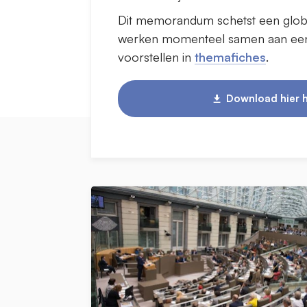
Dit memorandum schetst een globaa
werken momenteel samen aan een m
voorstellen in
themafiches
.
Download hier h