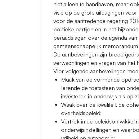
niet alleen te handhaven, maar ook
visie op de grote uitdagingen voo
voor de aantredende regering 201
politieke partijen en in het bijzon
beraadslagen over de agenda van d
gemeenschappelijk memorandum van
De aanbevelingen zijn breed gedr
verwachtingen en vragen van het h
Vlor volgende aanbevelingen mee 
Maak van de vormende opdracht
lerende de toetssteen van onderwi
investeren in onderwijs als op z
Waak over de kwaliteit, de coher
overheidsbeleid;
Vertrek in de beleidsontwikkeli
onderwijsinstellingen en waar
vrijheid en autonomie;