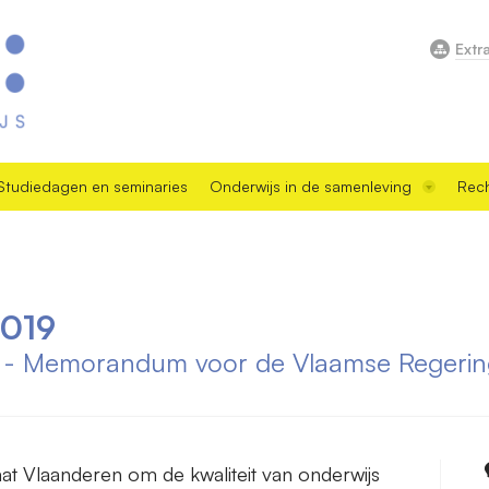
Extr
Studiedagen en seminaries
Onderwijs in de samenleving
Rech
019
js - Memorandum voor de Vlaamse Regeri
at Vlaanderen om de kwaliteit van onderwijs