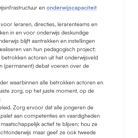
ijsinfrastructuur en
onderwijscapaciteit
voor leraren, directies, lerarenteams en
rken in en voor onderwijs deskundige
rwijs blijft aantrekken en instellingen
realiseren van hun pedagogisch project;
e betrokken actoren uit het onderwijsveld
en (permanent) debat voeren over de
ader waarbinnen alle betrokken actoren en
uiste zorg, op het juiste moment, op de
;
eleid. Zorg ervoor dat alle jongeren de
 palet aan competenties en vaardigheden
maatschappelijk actief te blijven; hou ze
lichtonderwijs maar geef ze ook tweede