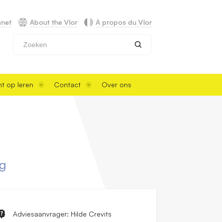
anet
About the Vlor
À propos du Vlor
Zoeken
t op leren
Contact
Over ons
ng
Adviesaanvrager: Hilde Crevits