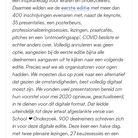
een inspiratiedag voor leraren en onderzoekers.
Daarmee wilden we de
eerste editie
met meer dan
400 inschrijvingen evenaren met, naast de keynote,
35 presentaties, een posterbeurs,
professionaliseringssessies, lezingen, praatcafés,
pitches en een ‘ontmoetingsapp’. COVID besliste er
echter anders over. Volledig annuleren was geen
optie, aangezien bij de eerste editie bijna alle
deelnemers aangaven uit te kijken naar een volgende
editie. Precies wat we als organisatoren voor ogen
hadden. We moesten dus op zoek naar een alternatief
dat gezien de omstandigheden, best volledig digitaal
moest zijn. We vonden veel presentatoren bereid om
hun voorstel voor mei 2020 opnieuw, geactualiseerd,
in te dienen voor dit digitale format. Dat leidde
uiteindelijk tot deze ietwat afgeslankte versie van
School ❤ Onderzoek. 900 deelnemers schreven zich
in voor deze digitale editie. Deze keer een halve dag,
met twee plenaire lezingen, 27 keuzesessies en een