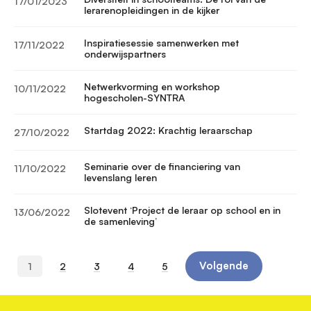
17/01/2023
lerarenopleidingen in de kijker
Inspiratiesessie samenwerken met
17/11/2022
onderwijspartners
Netwerkvorming en workshop
10/11/2022
hogescholen-SYNTRA
Startdag 2022: Krachtig leraarschap
27/10/2022
Seminarie over de financiering van
11/10/2022
levenslang leren
Slotevent ‘Project de leraar op school en in
13/06/2022
de samenleving’
P
Volgende
Huidige
1
Page
2
Page
3
Page
4
Page
5
a
Volgende
g
pagina
pagina
i
n