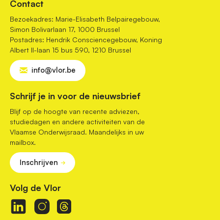
a
Contact
t
i
Bezoekadres: Marie-Elisabeth Belpairegebouw,
o
Simon Bolivarlaan 17, 1000 Brussel
n
Postadres: Hendrik Consciencegebouw, Koning
Albert II-laan 15 bus 590, 1210 Brussel
info@vlor.be
Schrijf je in voor de nieuwsbrief
Blijf op de hoogte van recente adviezen,
studiedagen en andere activiteiten van de
Vlaamse Onderwijsraad. Maandelijks in uw
mailbox.
Inschrijven
Volg de Vlor