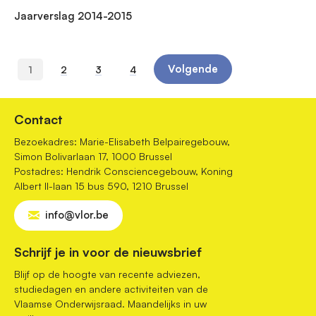
Jaarverslag 2014-2015
P
Volgende
Huidige
1
Page
2
Page
3
Page
4
a
Volgende
g
pagina
pagina
i
n
a
Contact
t
i
Bezoekadres: Marie-Elisabeth Belpairegebouw,
o
Simon Bolivarlaan 17, 1000 Brussel
n
Postadres: Hendrik Consciencegebouw, Koning
Albert II-laan 15 bus 590, 1210 Brussel
info@vlor.be
Schrijf je in voor de nieuwsbrief
Blijf op de hoogte van recente adviezen,
studiedagen en andere activiteiten van de
Vlaamse Onderwijsraad. Maandelijks in uw