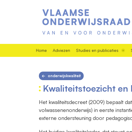
Home
Adviezen
Studies en publicaties
onderwijskwaliteit
Kwaliteitstoezicht en 
Het kwaliteitsdecreet (2009) bepaalt dat
volwassenenonderwijs) in eerste instant
externe ondersteuning door pedagogisc
Het huidige kwaliteitskader, dat steunt o