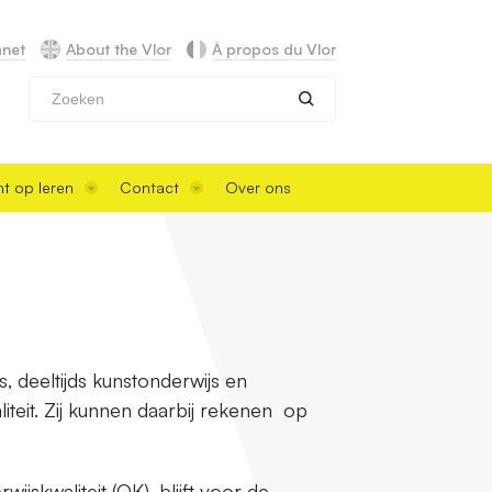
anet
About the Vlor
À propos du Vlor
Zoeken
t op leren
Contact
Over ons
s, deeltijds kunstonderwijs en
iteit. Zij kunnen daarbij rekenen op
ijskwaliteit (OK), blijft voor de