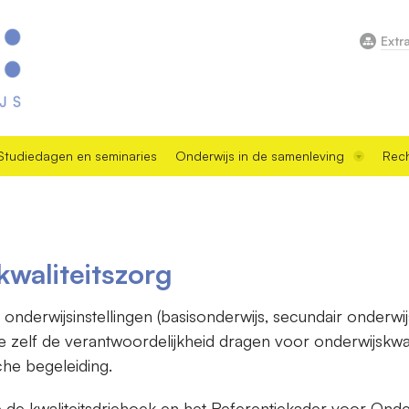
Extr
Studiedagen en seminaries
Onderwijs in de samenleving
Rech
kwaliteitszorg
 onderwijsinstellingen (basisonderwijs, secundair onderwij
ie zelf de verantwoordelijkheid dragen voor onderwijskwal
he begeleiding.
p de kwaliteitsdriehoek en het Referentiekader voor Onderw