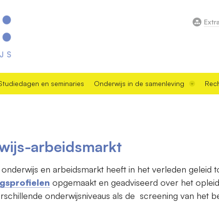
Extr
Studiedagen en seminaries
Onderwijs in de samenleving
Rech
ijs-arbeidsmarkt
nderwijs en arbeidsmarkt heeft in het verleden geleid to
gsprofielen
opgemaakt en geadviseerd over het oplei
erschillende onderwijsniveaus als de screening van het 