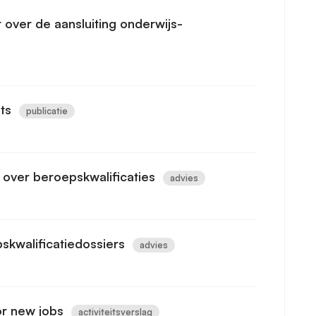
 over de aansluiting onderwijs-
ts
publicatie
n over beroepskwalificaties
advies
pskwalificatiedossiers
advies
or new jobs
activiteitsverslag