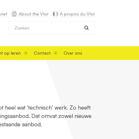
anet
About the Vlor
À propos du Vlor
Zoeken
t op leren
Contact
Over ons
t heel wat ‘technisch’ werk. Zo heeft
dingsaanbod. Dat omvat zowel nieuwe
bestaande aanbod.